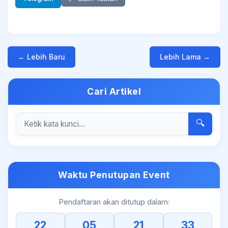
← Lebih Baru
Lebih Lama →
Cari Artikel
🔍
Waktu Penutupan Event
Pendaftaran akan ditutup dalam:
22
05
21
33