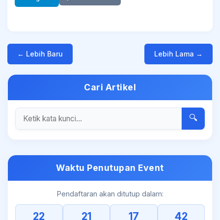
← Lebih Baru
Lebih Lama →
Cari Artikel
🔍
Waktu Penutupan Event
Pendaftaran akan ditutup dalam:
22
21
17
42