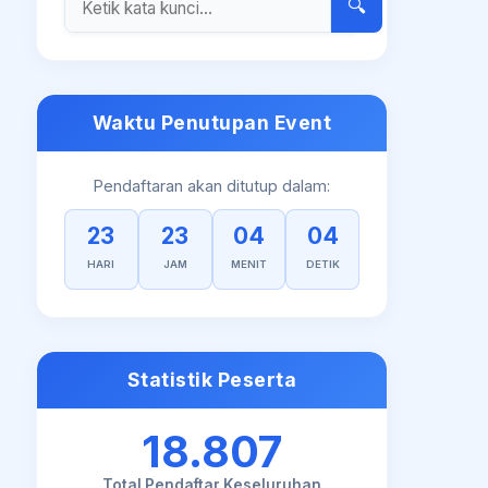
🔍
Waktu Penutupan Event
Pendaftaran akan ditutup dalam:
23
23
04
03
HARI
JAM
MENIT
DETIK
Statistik Peserta
18.807
Total Pendaftar Keseluruhan