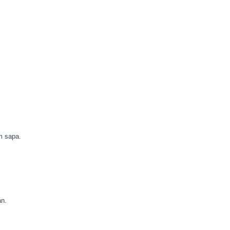
m sapa.
an.