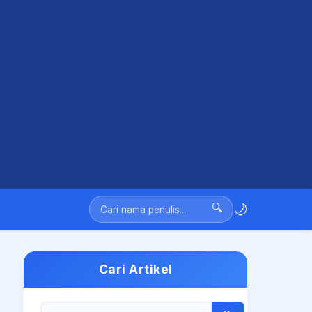
🌙
🔍
Cari Artikel