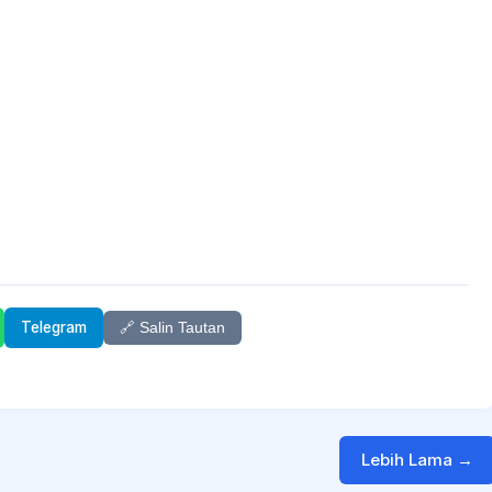
Telegram
🔗 Salin Tautan
Lebih Lama →