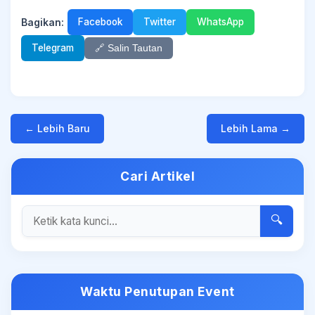
Bagikan:
Facebook
Twitter
WhatsApp
Telegram
🔗 Salin Tautan
← Lebih Baru
Lebih Lama →
Cari Artikel
🔍
Waktu Penutupan Event