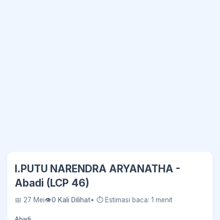
I.PUTU NARENDRA ARYANATHA -
Abadi (LCP 46)
📅 27 Mei
👁
0 Kali Dilihat
• ⏱ Estimasi baca: 1 menit
Abadi