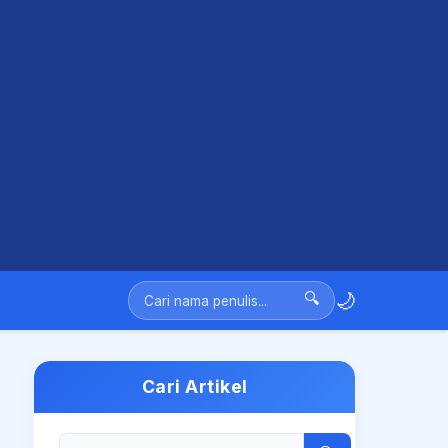
🌙
🔍
Cari Artikel