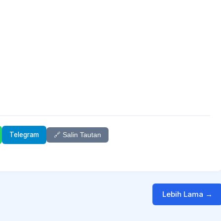
Telegram
🔗 Salin Tautan
Lebih Lama →