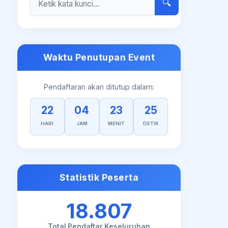
🔍
Waktu Penutupan Event
Pendaftaran akan ditutup dalam:
22
04
23
24
HARI
JAM
MENIT
DETIK
Statistik Peserta
18.807
Total Pendaftar Keseluruhan