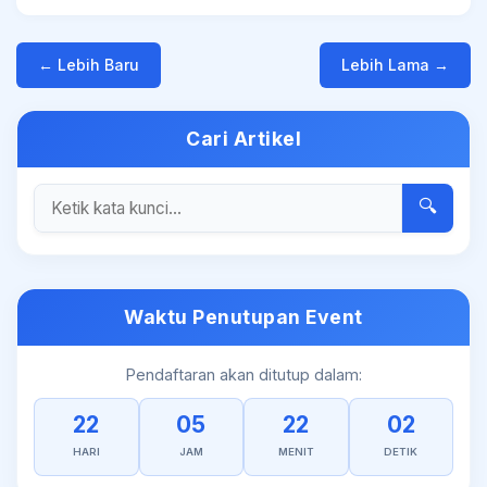
← Lebih Baru
Lebih Lama →
Cari Artikel
🔍
Waktu Penutupan Event
Pendaftaran akan ditutup dalam:
22
05
22
02
HARI
JAM
MENIT
DETIK