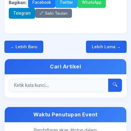
Bagikan:
Facebook
Twitter
WhatsApp
Telegram
🔗 Salin Tautan
← Lebih Baru
Lebih Lama →
Cari Artikel
🔍
Waktu Penutupan Event
Pendaftaran akan ditutup dalam: