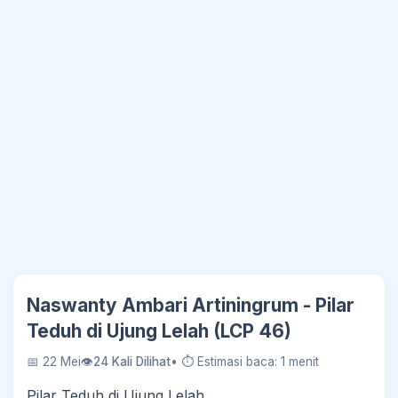
Naswanty Ambari Artiningrum - Pilar
Teduh di Ujung Lelah (LCP 46)
📅 22 Mei
👁
24 Kali Dilihat
• ⏱ Estimasi baca: 1 menit
Pilar Teduh di Ujung Lelah