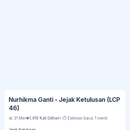
Nurhikma Ganti - Jejak Ketulusan (LCP
46)
📅 31 Mei
👁
1.419 Kali Dilihat
• ⏱ Estimasi baca: 1 menit
Jejak Ketulusan