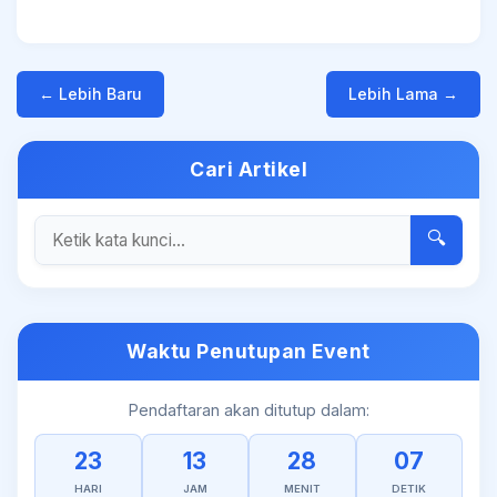
← Lebih Baru
Lebih Lama →
Cari Artikel
🔍
Waktu Penutupan Event
Pendaftaran akan ditutup dalam:
23
13
28
07
HARI
JAM
MENIT
DETIK