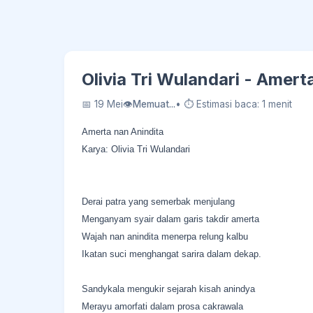
Olivia Tri Wulandari - Amert
📅 19 Mei
👁
15 Kali Dilihat
• ⏱ Estimasi baca: 1 menit
Amerta nan Anindita
Karya: Olivia Tri Wulandari
Derai patra yang semerbak menjulang
Menganyam syair dalam garis takdir amerta
Wajah nan anindita menerpa relung kalbu
Ikatan suci menghangat sarira dalam dekap.
Sandykala mengukir sejarah kisah anindya
Merayu amorfati dalam prosa cakrawala