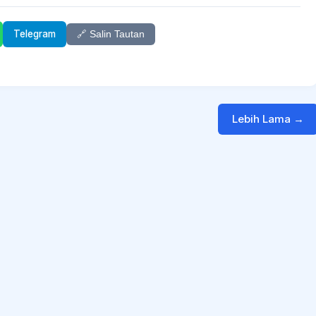
Telegram
🔗 Salin Tautan
Lebih Lama →