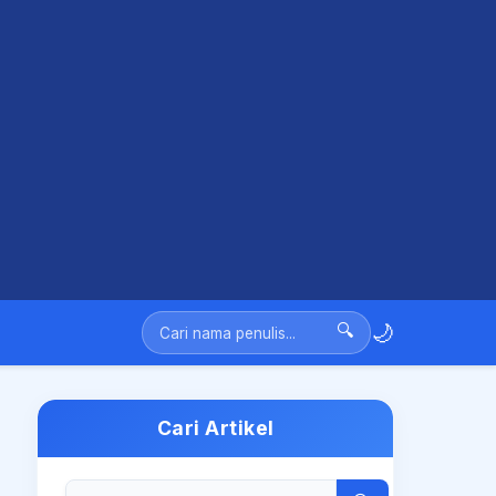
🌙
🔍
Cari Artikel