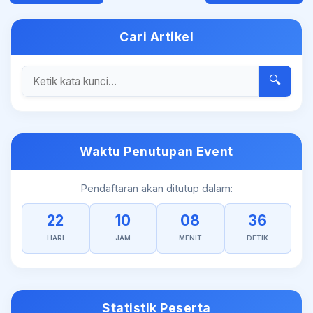
Cari Artikel
🔍
Waktu Penutupan Event
Pendaftaran akan ditutup dalam:
22
10
08
36
HARI
JAM
MENIT
DETIK
Statistik Peserta