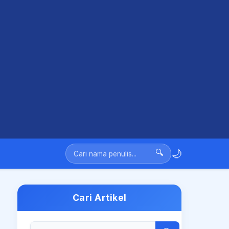
🌙
🔍
Cari Artikel