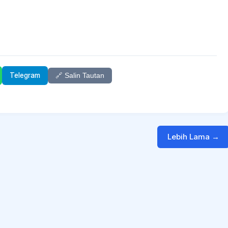
Telegram
🔗 Salin Tautan
Lebih Lama →