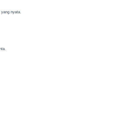
h yang nyata.
nta.