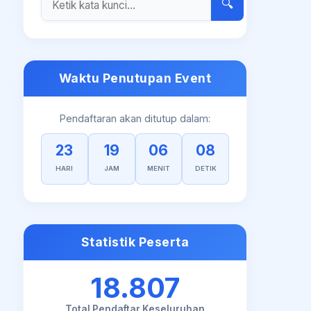
🔍
Waktu Penutupan Event
Pendaftaran akan ditutup dalam:
23
19
06
08
HARI
JAM
MENIT
DETIK
Statistik Peserta
18.807
Total Pendaftar Keseluruhan