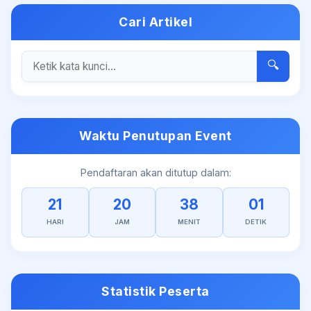
Cari Artikel
🔍
Waktu Penutupan Event
Pendaftaran akan ditutup dalam:
21
20
38
01
HARI
JAM
MENIT
DETIK
Statistik Peserta