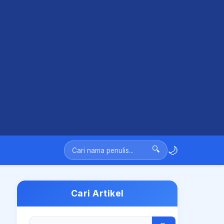
🌙
🔍
Cari Artikel