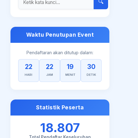
🔍
Waktu Penutupan Event
Pendaftaran akan ditutup dalam:
22
22
19
29
HARI
JAM
MENIT
DETIK
Statistik Peserta
18.807
Total Pendaftar Keseluruhan