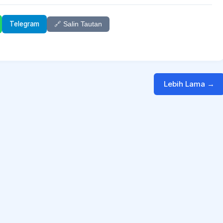
Telegram
🔗 Salin Tautan
Lebih Lama →