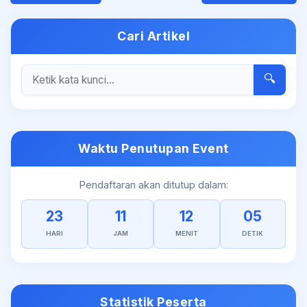
Cari Artikel
🔍
Waktu Penutupan Event
Pendaftaran akan ditutup dalam:
23
11
12
05
HARI
JAM
MENIT
DETIK
Statistik Peserta