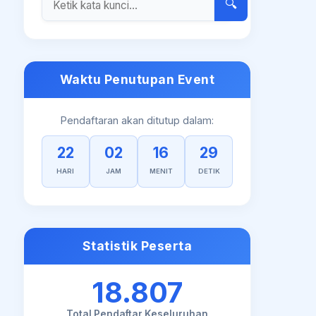
🔍
Waktu Penutupan Event
Pendaftaran akan ditutup dalam:
22
02
16
28
HARI
JAM
MENIT
DETIK
Statistik Peserta
18.807
Total Pendaftar Keseluruhan