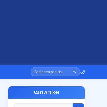
🌙
🔍
Cari Artikel