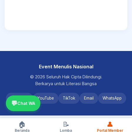
Event Menulis Nasional
© 2026 Seluruh Hak Cipta Dilindungi.
Berkarya untuk Literasi Bangsa
Instagram
YouTube
TikTok
Email
WhatsApp
💬
Chat WA
🏠
📝
👤
Beranda
Lomba
Portal Member