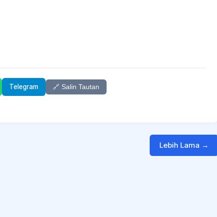
Telegram
🔗 Salin Tautan
Lebih Lama →