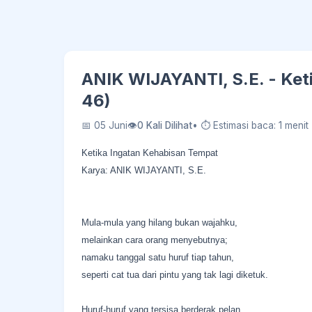
ANIK WIJAYANTI, S.E. - Ket
46)
📅 05 Juni
👁
0 Kali Dilihat
• ⏱ Estimasi baca: 1 menit
Ketika Ingatan Kehabisan Tempat
Karya: ANIK WIJAYANTI, S.E.
Mula-mula yang hilang bukan wajahku,
melainkan cara orang menyebutnya;
namaku tanggal satu huruf tiap tahun,
seperti cat tua dari pintu yang tak lagi diketuk.
Huruf-huruf yang tersisa berderak pelan,