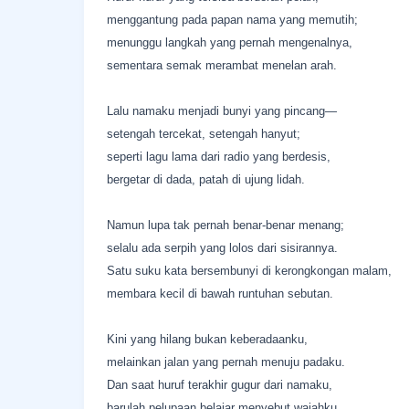
menggantung pada papan nama yang memutih;
menunggu langkah yang pernah mengenalnya,
sementara semak merambat menelan arah.
Lalu namaku menjadi bunyi yang pincang—
setengah tercekat, setengah hanyut;
seperti lagu lama dari radio yang berdesis,
bergetar di dada, patah di ujung lidah.
Namun lupa tak pernah benar-benar menang;
selalu ada serpih yang lolos dari sisirannya.
Satu suku kata bersembunyi di kerongkongan malam,
membara kecil di bawah runtuhan sebutan.
Kini yang hilang bukan keberadaanku,
melainkan jalan yang pernah menuju padaku.
Dan saat huruf terakhir gugur dari namaku,
barulah pelupaan belajar menyebut wajahku.