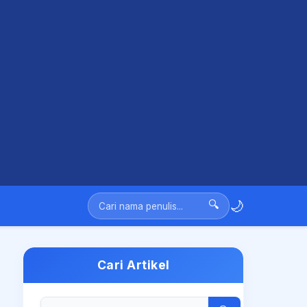
🌙
🔍
Cari Artikel