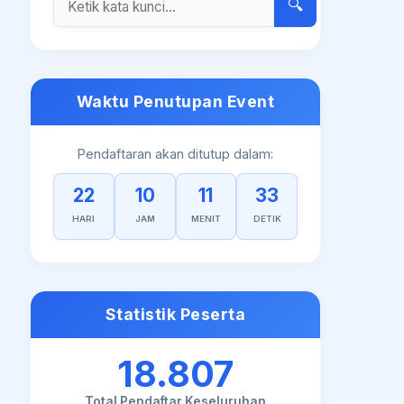
🔍
Waktu Penutupan Event
Pendaftaran akan ditutup dalam:
22
10
11
32
HARI
JAM
MENIT
DETIK
Statistik Peserta
18.807
Total Pendaftar Keseluruhan