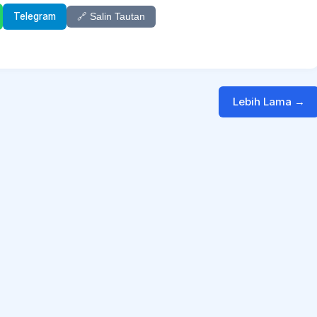
Telegram
🔗 Salin Tautan
Lebih Lama →