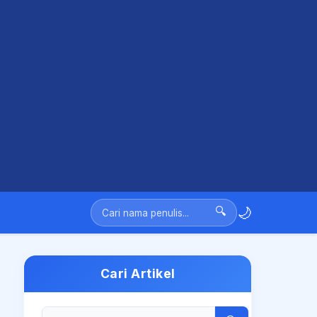
🌙
🔍
Cari Artikel