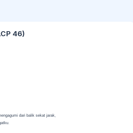
LCP 46)
ngagumi dari balik sekat jarak,
gatku.