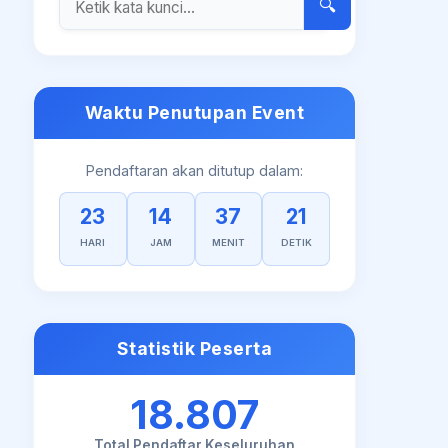
🔍
Waktu Penutupan Event
Pendaftaran akan ditutup dalam:
23
14
37
20
HARI
JAM
MENIT
DETIK
Statistik Peserta
18.807
Total Pendaftar Keseluruhan