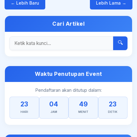
← Lebih Baru
Lebih Lama →
Cari Artikel
🔍
Waktu Penutupan Event
Pendaftaran akan ditutup dalam:
23
04
49
23
HARI
JAM
MENIT
DETIK