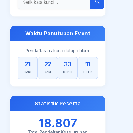
🔍
Waktu Penutupan Event
Pendaftaran akan ditutup dalam:
21
22
33
10
HARI
JAM
MENIT
DETIK
Statistik Peserta
18.807
Total Pendaftar Keseluruhan