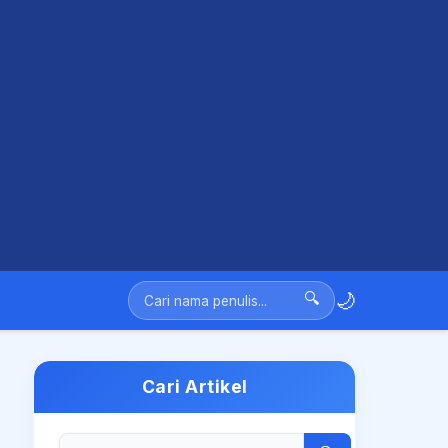
🌙
🔍
Cari Artikel