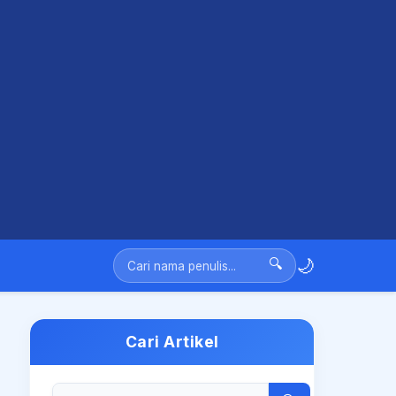
🌙
🔍
Cari Artikel