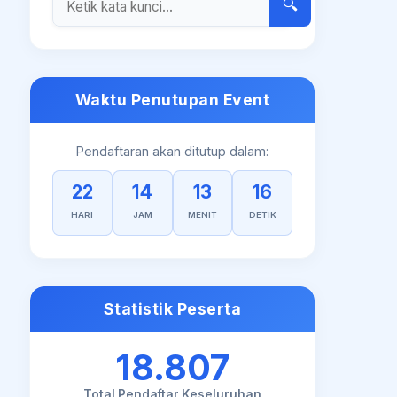
🔍
Waktu Penutupan Event
Pendaftaran akan ditutup dalam:
22
14
13
15
HARI
JAM
MENIT
DETIK
Statistik Peserta
18.807
Total Pendaftar Keseluruhan