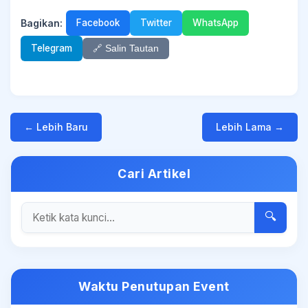
Bagikan:
Facebook
Twitter
WhatsApp
Telegram
🔗 Salin Tautan
← Lebih Baru
Lebih Lama →
Cari Artikel
🔍
Waktu Penutupan Event