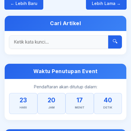
← Lebih Baru
Lebih Lama →
Cari Artikel
🔍
Waktu Penutupan Event
Pendaftaran akan ditutup dalam:
23
20
17
40
HARI
JAM
MENIT
DETIK