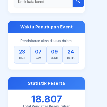
🔍
Waktu Penutupan Event
Pendaftaran akan ditutup dalam:
23
07
09
23
HARI
JAM
MENIT
DETIK
Statistik Peserta
18.807
Total Pendaftar Keseluruhan