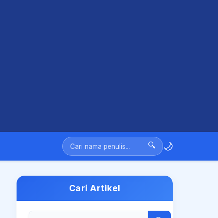
🌙
🔍
Cari Artikel