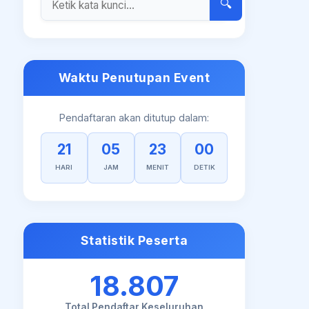
🔍
Waktu Penutupan Event
Pendaftaran akan ditutup dalam:
21
05
22
59
HARI
JAM
MENIT
DETIK
Statistik Peserta
18.807
Total Pendaftar Keseluruhan