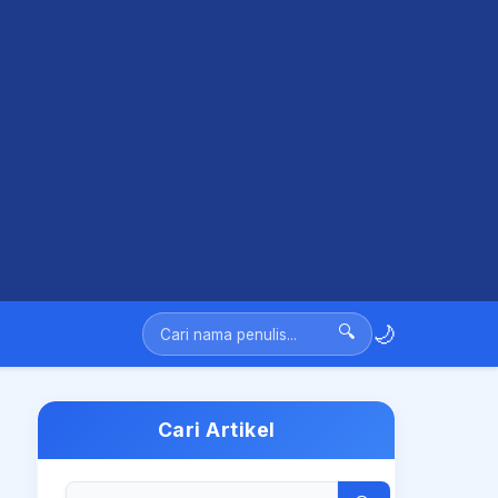
🌙
🔍
Cari Artikel