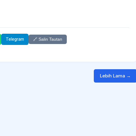
Telegram
🔗 Salin Tautan
Lebih Lama →