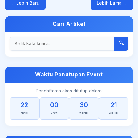
← Lebih Baru
Lebih Lama →
Cari Artikel
🔍
Waktu Penutupan Event
Pendaftaran akan ditutup dalam:
22
00
30
20
HARI
JAM
MENIT
DETIK