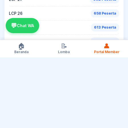
LCP 26
658 Peserta
💬
Chat WA
LCP 41
613 Peserta
LCP 42
597 Peserta
🏠
📝
👤
Beranda
Lomba
Portal Member
LCP 32
554 Peserta
LCP 22
505 Peserta
LCP 24
481 Peserta
LCP 23
469 Peserta
LCP 20
444 Peserta
LCP 11
363 Peserta