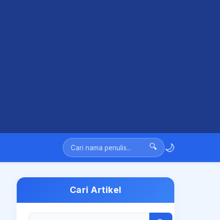
🌙
🔍
Cari Artikel