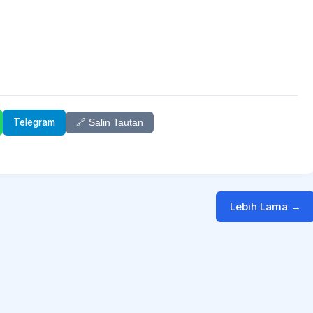
Telegram
🔗 Salin Tautan
Lebih Lama →