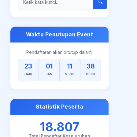
🔍
Waktu Penutupan Event
Pendaftaran akan ditutup dalam:
23
01
11
38
HARI
JAM
MENIT
DETIK
Statistik Peserta
18.807
Total Pendaftar Keseluruhan