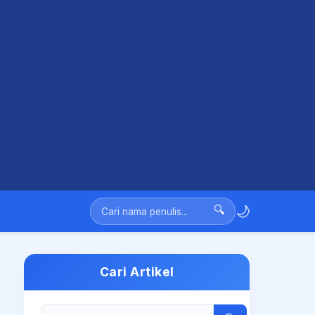
🌙
🔍
Cari Artikel