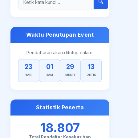
🔍
Waktu Penutupan Event
Pendaftaran akan ditutup dalam:
23
01
29
12
HARI
JAM
MENIT
DETIK
Statistik Peserta
18.807
Total Pendaftar Keseluruhan