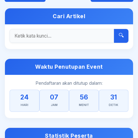
Cari Artikel
🔍
Waktu Penutupan Event
Pendaftaran akan ditutup dalam:
24
07
56
31
HARI
JAM
MENIT
DETIK
Statistik Peserta