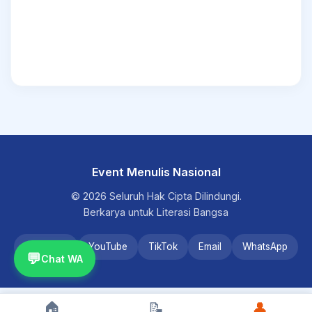
Event Menulis Nasional
© 2026 Seluruh Hak Cipta Dilindungi.
Berkarya untuk Literasi Bangsa
Instagram
YouTube
TikTok
Email
WhatsApp
💬
Chat WA
🏠
📝
👤