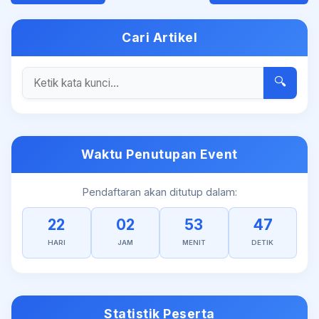
Cari Artikel
🔍
Waktu Penutupan Event
Pendaftaran akan ditutup dalam:
22
02
53
47
HARI
JAM
MENIT
DETIK
Statistik Peserta