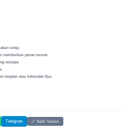
sakan senja.
 memberikan pesan tersirat.
ng nestapa.
a.
ini berjalan atas kehendak-Nya.
Telegram
🔗 Salin Tautan