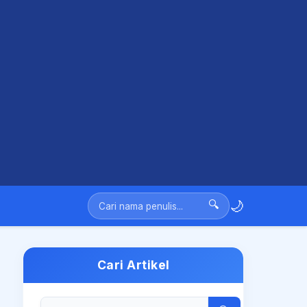
🌙
🔍
Cari Artikel