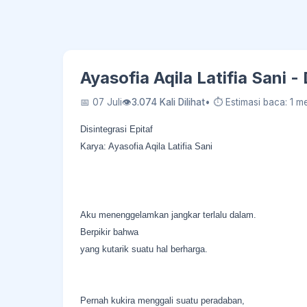
Ayasofia Aqila Latifia Sani -
📅 07 Juli
👁
3.074 Kali Dilihat
• ⏱ Estimasi baca: 1 me
Disintegrasi Epitaf
Karya: Ayasofia Aqila Latifia Sani
Aku menenggelamkan jangkar terlalu dalam.
Berpikir bahwa
yang kutarik suatu hal berharga.
Pernah kukira menggali suatu peradaban,