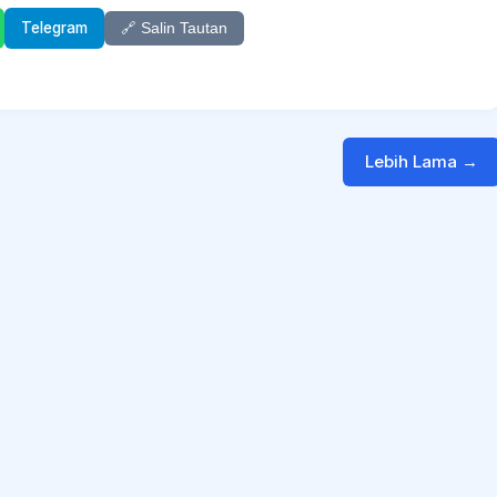
Telegram
🔗 Salin Tautan
Lebih Lama →