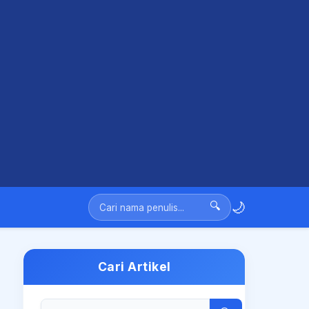
🌙
🔍
Cari Artikel