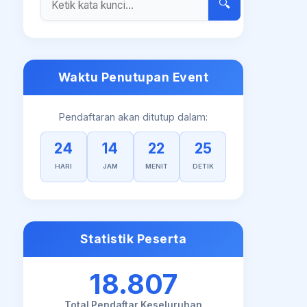
🔍
Waktu Penutupan Event
Pendaftaran akan ditutup dalam:
24
14
22
24
HARI
JAM
MENIT
DETIK
Statistik Peserta
18.807
Total Pendaftar Keseluruhan