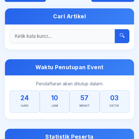
Cari Artikel
🔍
Waktu Penutupan Event
Pendaftaran akan ditutup dalam:
24
10
57
03
HARI
JAM
MENIT
DETIK
Statistik Peserta