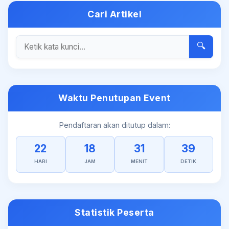
Cari Artikel
🔍
Waktu Penutupan Event
Pendaftaran akan ditutup dalam:
22
18
31
39
HARI
JAM
MENIT
DETIK
Statistik Peserta