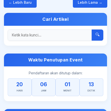
← Lebih Baru
Lebih Lama →
Cari Artikel
🔍
Waktu Penutupan Event
Pendaftaran akan ditutup dalam:
20
06
01
13
HARI
JAM
MENIT
DETIK