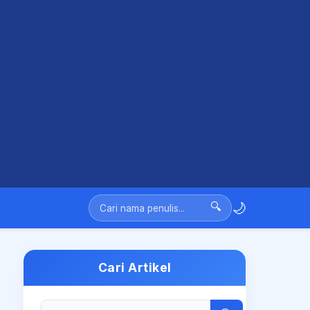
🌙
🔍
Cari Artikel