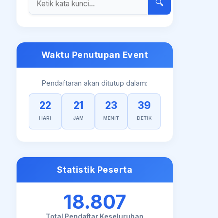
🔍
Waktu Penutupan Event
Pendaftaran akan ditutup dalam:
22
21
23
38
HARI
JAM
MENIT
DETIK
Statistik Peserta
18.807
Total Pendaftar Keseluruhan