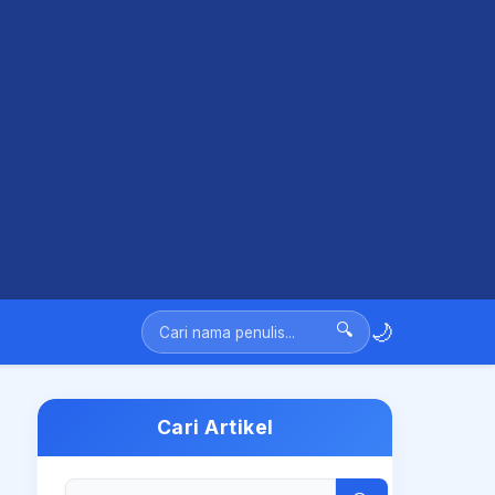
🌙
🔍
Cari Artikel