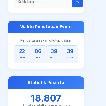
🔍
Waktu Penutupan Event
Pendaftaran akan ditutup dalam:
22
06
39
38
HARI
JAM
MENIT
DETIK
Statistik Peserta
18.807
Total Pendaftar Keseluruhan