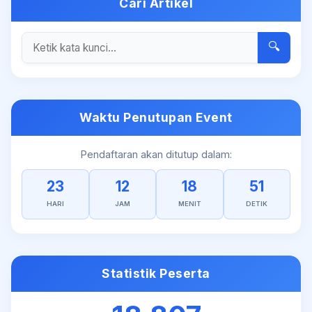
Cari Artikel
🔍
Waktu Penutupan Event
Pendaftaran akan ditutup dalam:
23
12
18
51
HARI
JAM
MENIT
DETIK
Statistik Peserta