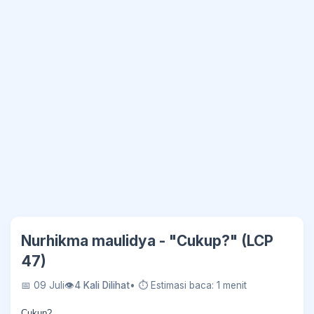
Nurhikma maulidya - "Cukup?" (LCP
47)
📅 09 Juli
👁
4 Kali Dilihat
• ⏱ Estimasi baca: 1 menit
Cukup?