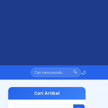
🌙
🔍
Cari Artikel