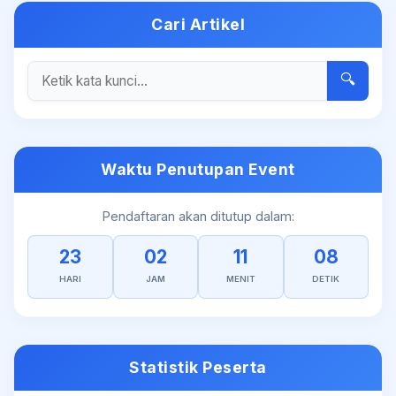
Cari Artikel
🔍
Waktu Penutupan Event
Pendaftaran akan ditutup dalam:
23
02
11
08
HARI
JAM
MENIT
DETIK
Statistik Peserta