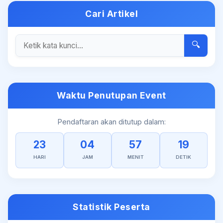
Cari Artikel
🔍
Waktu Penutupan Event
Pendaftaran akan ditutup dalam:
23
04
57
19
HARI
JAM
MENIT
DETIK
Statistik Peserta