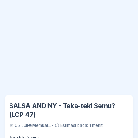
SALSA ANDINY - Teka-teki Semu?
(LCP 47)
📅 05 Juli
👁
Memuat...
• ⏱ Estimasi baca: 1 menit
Teka-teki Semu?