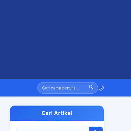
🌙
🔍
Cari Artikel