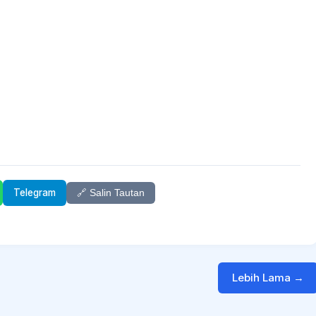
Telegram
🔗 Salin Tautan
Lebih Lama →