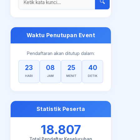
🔍
Waktu Penutupan Event
Pendaftaran akan ditutup dalam:
23
08
25
39
HARI
JAM
MENIT
DETIK
Statistik Peserta
18.807
Total Pendaftar Keseluruhan