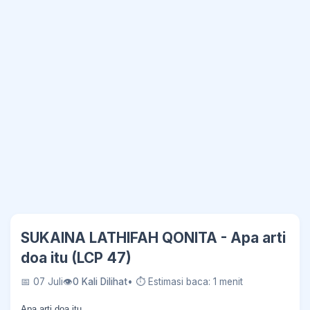
SUKAINA LATHIFAH QONITA - Apa arti
doa itu (LCP 47)
📅 07 Juli
👁
0 Kali Dilihat
• ⏱ Estimasi baca: 1 menit
Apa arti doa itu