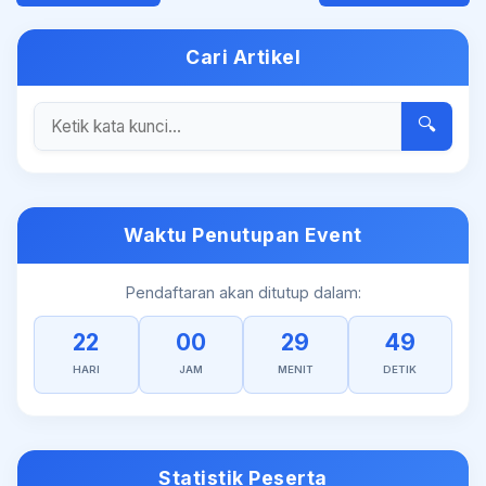
Cari Artikel
🔍
Waktu Penutupan Event
Pendaftaran akan ditutup dalam:
22
00
29
48
HARI
JAM
MENIT
DETIK
Statistik Peserta