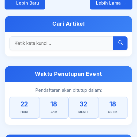
← Lebih Baru
Lebih Lama →
Cari Artikel
🔍
Waktu Penutupan Event
Pendaftaran akan ditutup dalam:
22
18
32
18
HARI
JAM
MENIT
DETIK