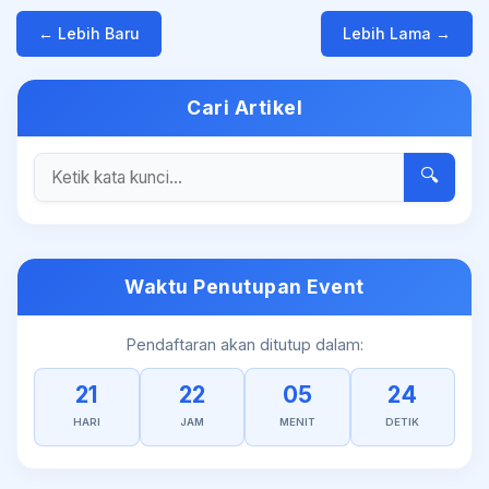
← Lebih Baru
Lebih Lama →
Cari Artikel
🔍
Waktu Penutupan Event
Pendaftaran akan ditutup dalam:
21
22
05
24
HARI
JAM
MENIT
DETIK