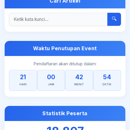
Cari Artikel
🔍
Waktu Penutupan Event
Pendaftaran akan ditutup dalam:
21
00
42
54
HARI
JAM
MENIT
DETIK
Statistik Peserta