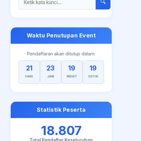
🔍
Waktu Penutupan Event
Pendaftaran akan ditutup dalam:
21
23
19
19
HARI
JAM
MENIT
DETIK
Statistik Peserta
18.807
Total Pendaftar Keseluruhan