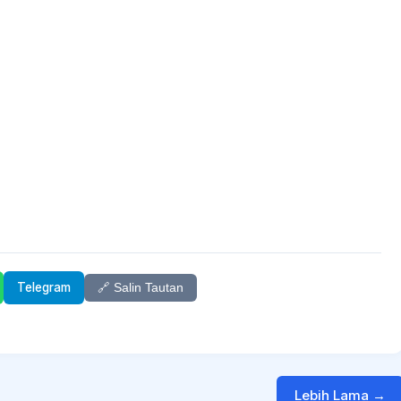
Telegram
🔗 Salin Tautan
Lebih Lama →