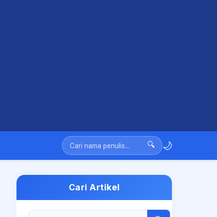
🌙
🔍
Cari Artikel