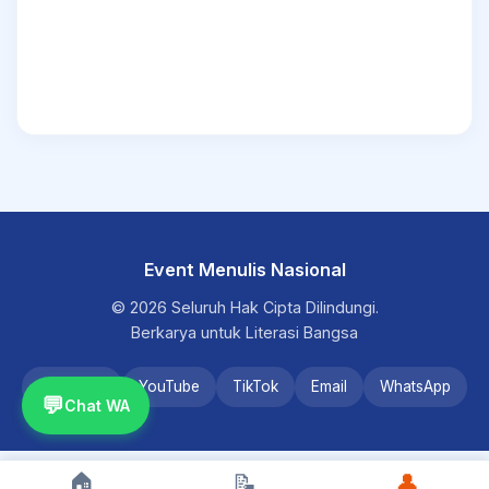
Event Menulis Nasional
© 2026 Seluruh Hak Cipta Dilindungi.
Berkarya untuk Literasi Bangsa
Instagram
YouTube
TikTok
Email
WhatsApp
💬
Chat WA
🏠
📝
👤