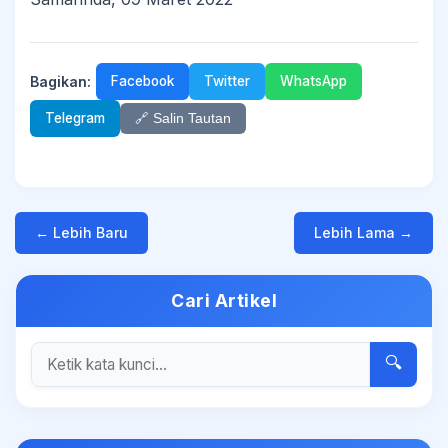
Bagikan:
Facebook
Twitter
WhatsApp
Telegram
🔗 Salin Tautan
← Lebih Baru
Lebih Lama →
Cari Artikel
🔍